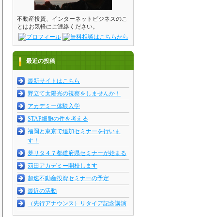
不動産投資、インターネットビジネスのこ
とはお気軽にご連絡ください。
最近の投稿
最新サイトはこちら
野立て太陽光の視察をしませんか！
アカデミー体験入学
STAP細胞の件を考える
福岡と東京で追加セミナーを行いま
す！
夢リタ４７都道府県セミナーが始まる
苅田アカデミー開校します
超速不動産投資セミナーの予定
最近の活動
（先行アナウンス）リタイア記念講演