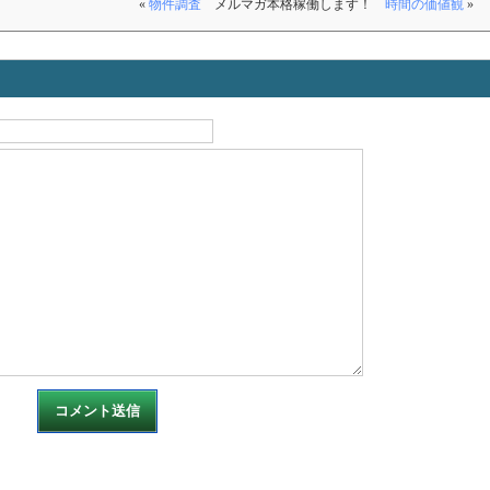
«
物件調査
メルマガ本格稼働します！
時間の価値観
»