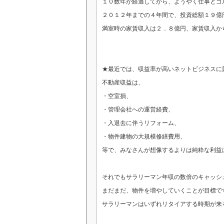
１０数年が経過してから、ようやく仕事とゴ
２０１２年までの４年間で、投資総額１９億
満室時の家賃収入は２．８億円、家賃収入か
★最近では、収益率が高いネットビジネスに
不動産収益は、
・空室損、
・管理会社への運営経費、
・入退去に伴うリフォーム、
・物件建物の大規模修繕費用、
等で、みなさんが想像するよりは純粋な利益
それでもサラリーマン年収の数倍のキャッシ
まだまだ、物件を増やしていくことが目標で
サラリーマンはいずれリタイアする時期が来