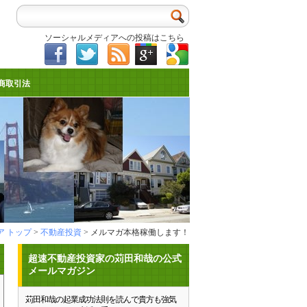
ソーシャルメディアへの投稿はこちら
商取引法
 トップ
>
不動産投資
> メルマガ本格稼働します！
超速不動産投資家の苅田和哉の公式
メールマガジン
苅田和哉の起業成功法則を読んで貴方も強気