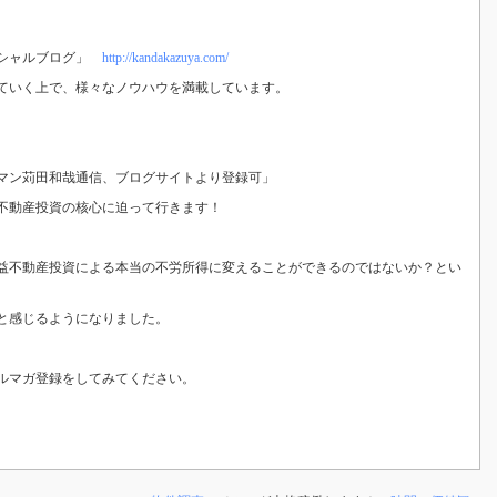
ィシャルブログ」
http://kandakazuya.com/
ていく上で、様々なノウハウを満載しています。
マン苅田和哉通信、ブログサイトより登録可」
不動産投資の核心に迫って行きます！
益不動産投資による本当の不労所得に変えることができるのではないか？とい
と感じるようになりました。
ルマガ登録をしてみてください。