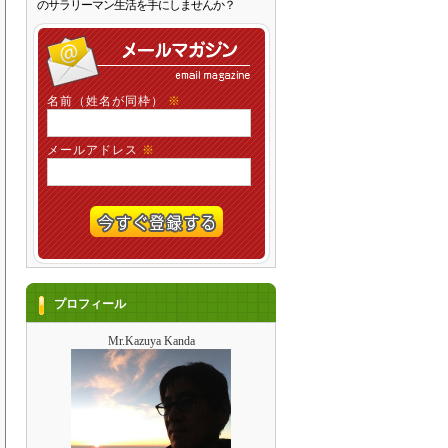
のサラリーマン生活を手にしませんか？
名前（姓名が同枠）
※
メールアドレス
※
プロフィール
Mr.Kazuya Kanda