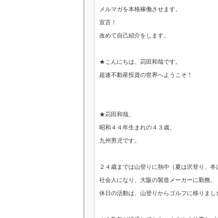
メルマガを本格稼働させます。
宣言！
改めて自己紹介をします。
★こんにちは、苅田和哉です。
超速不動産投資の世界へようこそ！
★苅田和哉、
昭和４４年生まれの４３歳、
九州男児です。
２４歳までは山登りに熱中（夏は沢登り、冬
社会人になり、大阪の製造メーカーに勤務。
休日の活動は、山登りからゴルフに移りまし