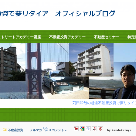
ストリートアカデミー講座
不動産投資アカデミー
不動産セミナー
特定
苅田和哉の超速不動産投資で夢リタイア
by kandakazuya
不動産投資
メルマガ
0 コメント »