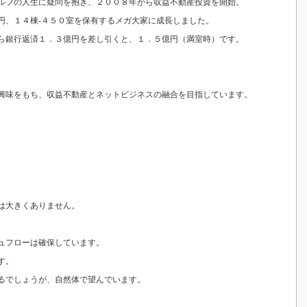
ルフの人生に疑問を抱き、２００８年から収益不動産投資を開始。
円、１４棟-４５０室を保有するメガ大家に成長しました。
ら銀行返済１．３億円を差し引くと、１．５億円（満室時）です。
興味をもち、収益不動産とネットビジネスの融合を目指しています。
は大きくありません。
ュフローは確保しています。
す。
るでしょうが、自然体で望んでいます。