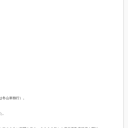
は冬山単独行）。
た。