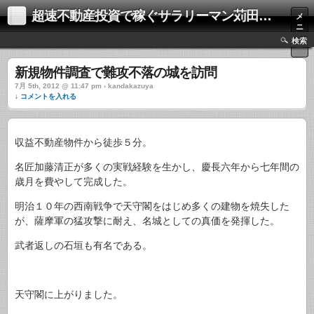
超速不動産投資で稼ぐサラリーマン苅田和哉
メ
ニ
ュ
検索
ー
新規物件調査で難攻不落の城を訪問
7月 5th, 2012 @ 11:47 pm › kandakazuya
↓ コメントを入れる
収益不動産物件から徒歩５分。
名匠加藤清正が多くの実戦経験を生かし、慶長六年から七年間の
歳月を費やして完成した。
明治１０年の西南戦争で天守閣をはじめ多くの建物を焼失した
が、薩摩軍の猛攻撃に耐え、名城としての真価を発揮した。
武者返しの石垣も有名である。
天守閣に上がりました。