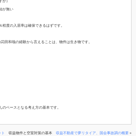
すが）
知が無い
％程度の入居率は確保できるはずです。
の苅田和哉の経験から言えることは、物件は生き物です。
んのベースとなる考え方の基本です。
ット
収益物件と空室対策の基本
収益不動産で夢リタイア、国会事故調の概要
»