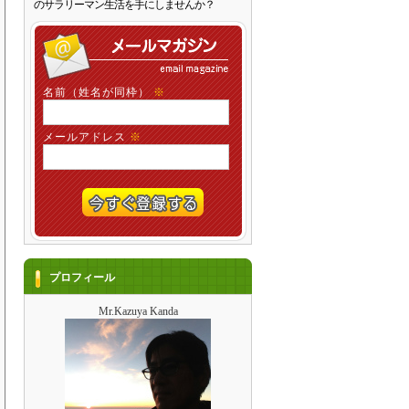
のサラリーマン生活を手にしませんか？
名前（姓名が同枠）
※
メールアドレス
※
プロフィール
Mr.Kazuya Kanda