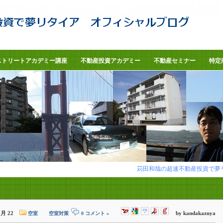
ストリートアカデミー講座
不動産投資アカデミー
不動産セミナー
特定
苅田和哉の超速不動産投資で夢
7月 22
by kandakazuya
空室
空室対策
0 コメント »