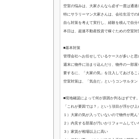
空室の悩みは、大家さんなら必ず一度は通過
特にサラリーマン大家さんは、会社生活での
自ら対策を考えて実行し、経験を積んで自分
本日は、超速不動産投資で稼ぐための空室対
■基本対策
管理会社へお任せしているケースが多いと思
週末に物件に泊まり込んだり、物件の一部屋
要するに、「大家の気」を注入してあげるこ
空室対策は、「気合だ」というコンサルタン
■現地確認によって何が原因か判るはずです
「これが要因では？」という項目が浮かび上
１）大家の気が入っていないので物件が死ん
２）内見する部屋が汚いかリフォームしてい
３）家賃が相場以上に高い