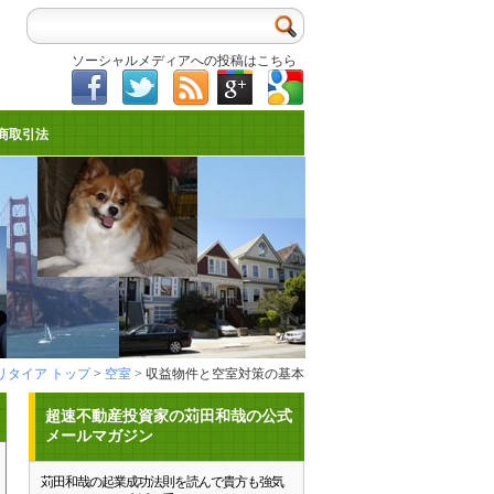
ソーシャルメディアへの投稿はこちら
商取引法
リタイア トップ
>
空室
> 収益物件と空室対策の基本
超速不動産投資家の苅田和哉の公式
メールマガジン
苅田和哉の起業成功法則を読んで貴方も強気