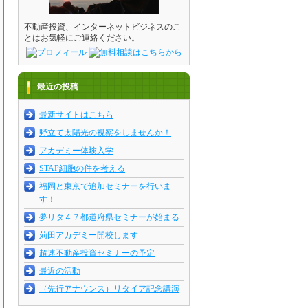
不動産投資、インターネットビジネスのこ
とはお気軽にご連絡ください。
最近の投稿
最新サイトはこちら
野立て太陽光の視察をしませんか！
アカデミー体験入学
STAP細胞の件を考える
福岡と東京で追加セミナーを行いま
す！
夢リタ４７都道府県セミナーが始まる
苅田アカデミー開校します
超速不動産投資セミナーの予定
最近の活動
（先行アナウンス）リタイア記念講演